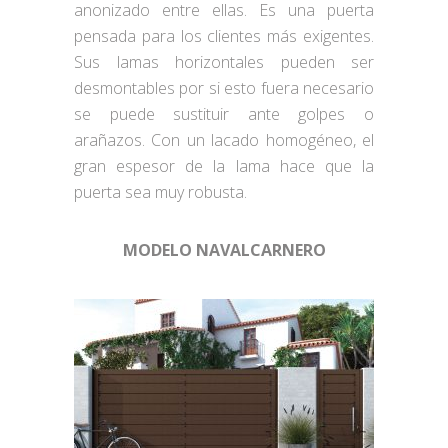
anonizado entre ellas. Es una puerta
pensada para los clientes más exigentes.
Sus lamas horizontales pueden ser
desmontables por si esto fuera necesario
se puede sustituir ante golpes o
arañazos. Con un lacado homogéneo, el
gran espesor de la lama hace que la
puerta sea muy robusta.
MODELO NAVALCARNERO