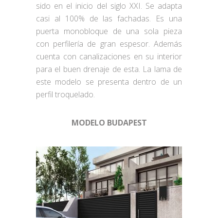
sido en el inicio del siglo XXI. Se adapta
casi al 100% de las fachadas. Es una
puerta monobloque de una sola pieza
con perfilería de gran espesor. Además
cuenta con canalizaciones en su interior
para el buen drenaje de esta. La lama de
este modelo se presenta dentro de un
perfil troquelado.
MODELO BUDAPEST