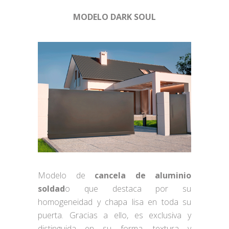
MODELO
DARK SOUL
Modelo de
cancela de aluminio
soldad
o que destaca por su
homogeneidad y chapa lisa en toda su
puerta. Gracias a ello, es exclusiva y
distinguida en su forma, textura y